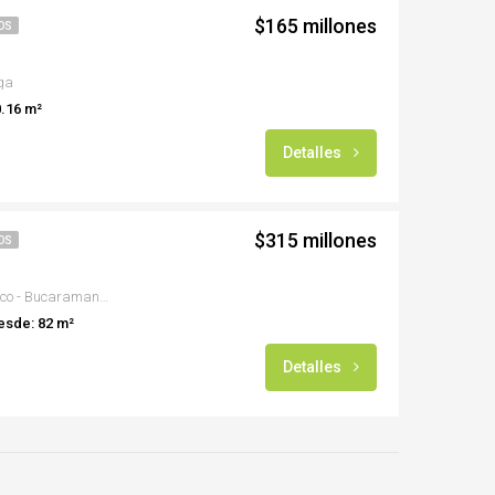
$165 millones
OS
ga
.16 m²
Detalles
$315 millones
OS
Calle 14 # 26-64, San Francisco - Bucaramanga.
esde: 82 m²
Detalles