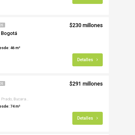
$230 millones
OS
– Bogotá
esde: 46 m²
Detalles
$291 millones
OS
Carrera 34 # 32 - 62, Barrio el Prado, Bucaramanga
esde: 74 m²
Detalles