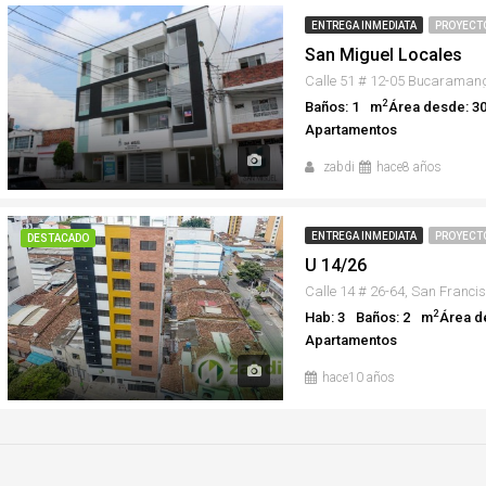
ENTREGA INMEDIATA
PROYECT
San Miguel Locales
Calle 51 # 12-05 Bucaraman
2
Baños: 1
m
Área desde: 30
Apartamentos
zabdi
hace8 años
ENTREGA INMEDIATA
PROYECT
DESTACADO
U 14/26
2
Hab: 3
Baños: 2
m
Área d
Apartamentos
hace10 años