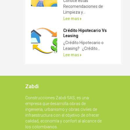
Conoce estas
Recomendaciones de
Limpieza y...
Lee mas
Crédito Hipotecario Vs
Leasing
¿Crédito Hipotecario o
Leasing? ¿Crédito...
Lee mas
Zabdi
Construcciones Zabdi SAS, es una
empresa que desarrolla obras de
ingeniería, urbanismo y obras civiles de
infraestructura con el objetivo de ofrecer
calidad, economía y confort al alcance de
los colombianos.