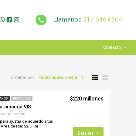
Llámanos
317 646 6904
Contacto
Ordenar por:
Fecha nueva a vieja
$220 millones
LANOS
PROYECTOS
caramanga VIS
Kilometro 2 vía Girón/Bucaramanga-Santander
 para ajustar de acuerdo a tus
2
Área desde: 52.51 m²
Detalles