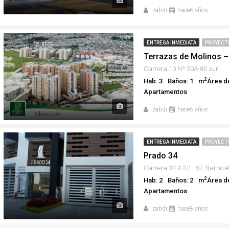
zabdi
hace6 años
ENTREGA INMEDIATA
PROYECT
Terrazas de Molinos 
Carrera 10 Nº 50A-80 sur
2
Hab: 3
Baños: 1
m
Área d
Apartamentos
zabdi
hace8 años
ENTREGA INMEDIATA
PROYECT
Prado 34
2
Hab: 2
Baños: 2
m
Área d
Apartamentos
zabdi
hace8 años