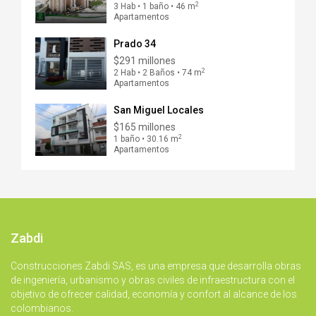
2
3 Hab • 1 baño • 46 m
Apartamentos
Prado 34
$291 millones
2
2 Hab • 2 Baños • 74 m
Apartamentos
San Miguel Locales
$165 millones
2
1 baño • 30.16 m
Apartamentos
Zabdi
Construcciones Zabdi SAS, es una empresa que desarrolla obras
de ingeniería, urbanismo y obras civiles de infraestructura con el
objetivo de ofrecer calidad, economía y confort al alcance de los
colombianos.