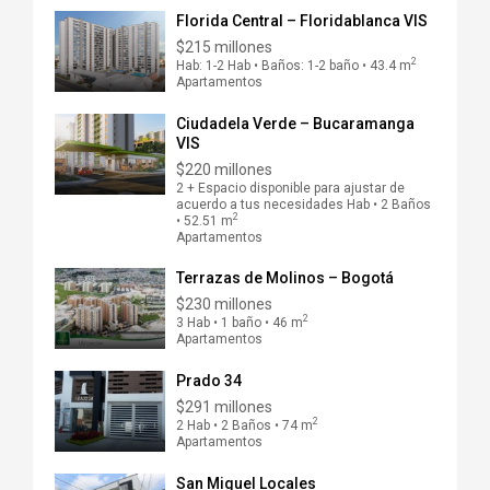
Florida Central – Floridablanca VIS
$215 millones
2
Hab: 1-2 Hab • Baños: 1-2 baño • 43.4 m
Apartamentos
Ciudadela Verde – Bucaramanga
VIS
$220 millones
2 + Espacio disponible para ajustar de
acuerdo a tus necesidades Hab • 2 Baños
2
• 52.51 m
Apartamentos
Terrazas de Molinos – Bogotá
$230 millones
2
3 Hab • 1 baño • 46 m
Apartamentos
Prado 34
$291 millones
2
2 Hab • 2 Baños • 74 m
Apartamentos
San Miguel Locales