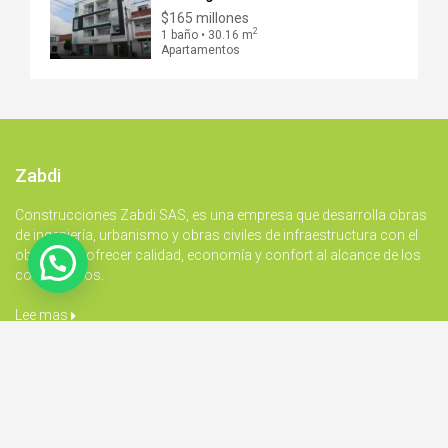
$165 millones
2
1 baño • 30.16 m
Apartamentos
Zabdi
Construcciones Zabdi SAS, es una empresa que desarrolla obras
de ingeniería, urbanismo y obras civiles de infraestructura con el
objetivo de ofrecer calidad, economía y confort al alcance de los
colombianos.
Lee mas
Copyright © -Todos los derechos reservados
Inicio
Nosotros
Proyectos