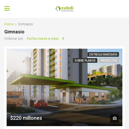
Home
Gimnasio
Gimnasio
Fecha nueva a vieja
Ordenar por:
ENTREGA INMEDIATA
SOBRE PLANOS
PROYECTOS
$220 millones