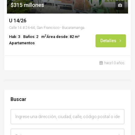
$315 millones
U 14/26
Calle 14 # 26-64, San Francisco - Bucaramanga.
2
Hab: 3
Baños: 2
m
Área desde: 82 m²
Detalles
Apartamentos
hace10 años
Buscar