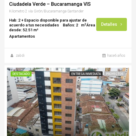
Ciudadela Verde – Bucaramanga VIS
Kilometro 2 vía Girón/Bucaramanga-Santander
Hab: 2 + Espacio disponible para ajustar de
Detalles
2
acuerdo a tus necesidades
Baños: 2
m
Área
desde: 52.51 m²
Apartamentos
zabdi
hace6 años
DESTACADO
ENTREGA INMEDIATA
PROYECTOS