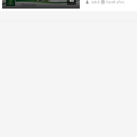
zabdi
hace8 años