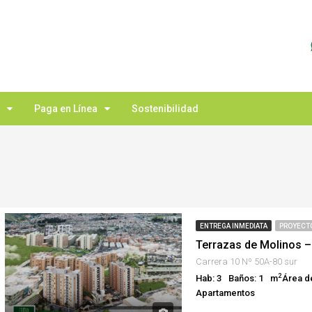
Paga en Línea
Sostenibilidad
ENTREGA INMEDIATA
PROYECT
Terrazas de Molinos 
Carrera 10 Nº 50A-80 sur
2
Hab: 3
Baños: 1
m
Área d
Apartamentos