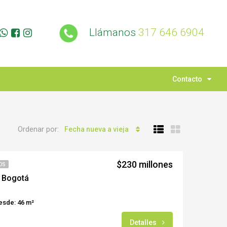
Llámanos
317 646 6904
Contacto
Ordenar por:
Fecha nueva a vieja
$230 millones
OS
– Bogotá
esde: 46 m²
Detalles