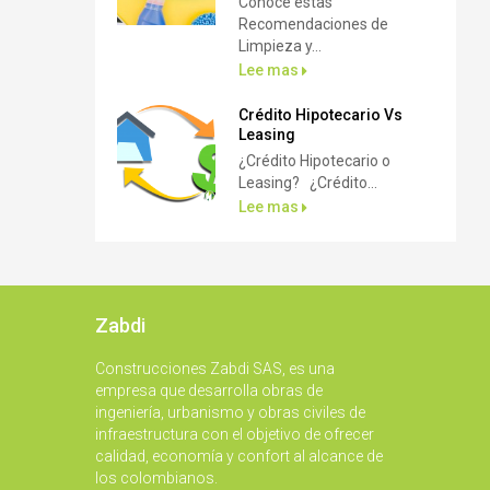
Conoce estas
Recomendaciones de
Limpieza y...
Lee mas
Crédito Hipotecario Vs
Leasing
¿Crédito Hipotecario o
Leasing? ¿Crédito...
Lee mas
Zabdi
Construcciones Zabdi SAS, es una
empresa que desarrolla obras de
ingeniería, urbanismo y obras civiles de
infraestructura con el objetivo de ofrecer
calidad, economía y confort al alcance de
los colombianos.