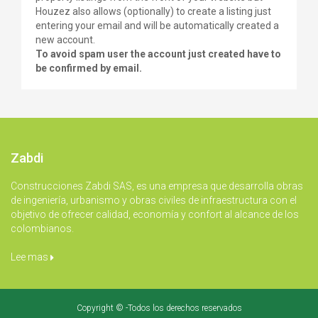
Houzez also allows (optionally) to create a listing just
entering your email and will be automatically created a
new account.
To avoid spam user the account just created have to
be confirmed by email.
Zabdi
Construcciones Zabdi SAS, es una empresa que desarrolla obras
de ingeniería, urbanismo y obras civiles de infraestructura con el
objetivo de ofrecer calidad, economía y confort al alcance de los
colombianos.
Lee mas
Copyright © -Todos los derechos reservados