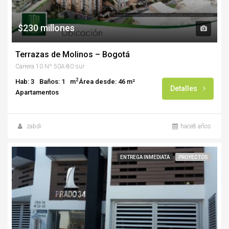
$230 millones
Terrazas de Molinos – Bogotá
Carrera 10 Nº 50A-80 sur
2
Hab: 3
Baños: 1
m
Área desde: 46 m²
Detalles
Apartamentos
zabdi
hace8 años
ENTREGA INMEDIATA
PROYECTOS