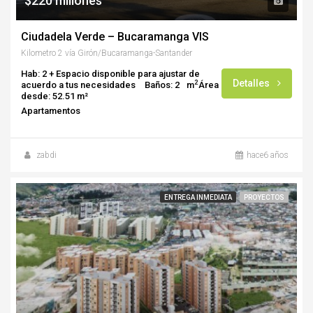
$220 millones
Ciudadela Verde – Bucaramanga VIS
Kilometro 2 vía Girón/Bucaramanga-Santander
Hab: 2 + Espacio disponible para ajustar de
Detalles
2
acuerdo a tus necesidades
Baños: 2
m
Área
desde: 52.51 m²
Apartamentos
zabdi
hace6 años
ENTREGA INMEDIATA
PROYECTOS