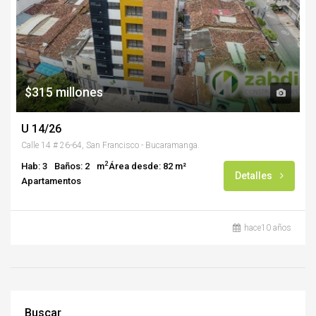
$315 millones
U 14/26
Calle 14 # 26-64, San Francisco - Bucaramanga.
2
Hab: 3
Baños: 2
m
Área desde: 82 m²
Detalles
Apartamentos
hace10 años
Buscar