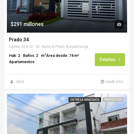
$291 millones
Prado 34
Carrera 34 # 32 - 62, Barrio el Prado, Bucaramanga
2
Hab: 2
Baños: 2
m
Área desde: 74 m²
Detalles
Apartamentos
zabdi
hace8 años
ENTREGA INMEDIATA
PROYECTOS