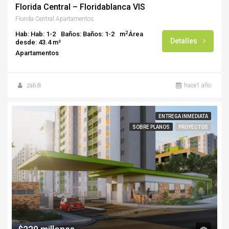
Florida Central – Floridablanca VIS
Florida Central Apartamentos
2
Hab: Hab: 1-2
Baños: Baños: 1-2
m
Área
Detalles
desde: 43.4 m²
Apartamentos
zabdi
hace1 año
ENTREGA INMEDIATA
SOBRE PLANOS
PROYECTOS