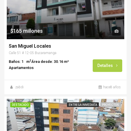
$165 millones
San Miguel Locales
Calle 51 # 12-05 Bucaramanga
2
Baños: 1
m
Área desde: 30.16 m²
Detalles
Apartamentos
zabdi
hace8 años
DESTACADO
ENTREGA INMEDIATA
PROYECTOS