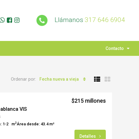
Llámanos
317 646 6904
Contacto
Ordenar por:
Fecha nueva a vieja
$215 millones
dablanca VIS
s
2
: 1-2
m
Área desde: 43.4 m²
Detalles