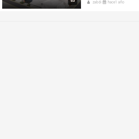
zabdi
hace1 año