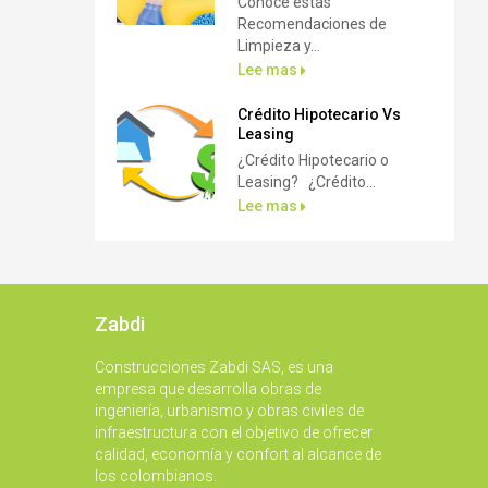
Conoce estas
Recomendaciones de
Limpieza y...
Lee mas
Crédito Hipotecario Vs
Leasing
¿Crédito Hipotecario o
Leasing? ¿Crédito...
Lee mas
Zabdi
Construcciones Zabdi SAS, es una
empresa que desarrolla obras de
ingeniería, urbanismo y obras civiles de
infraestructura con el objetivo de ofrecer
calidad, economía y confort al alcance de
los colombianos.