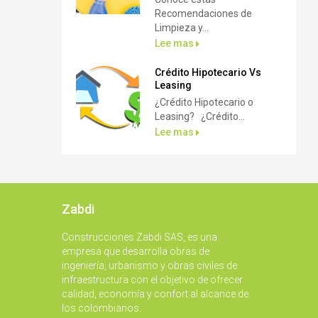
Recomendaciones de
Limpieza y...
Lee mas
Crédito Hipotecario Vs
Leasing
¿Crédito Hipotecario o
Leasing? ¿Crédito...
Lee mas
Zabdi
Construcciones Zabdi SAS, es una
empresa que desarrolla obras de
ingeniería, urbanismo y obras civiles de
infraestructura con el objetivo de ofrecer
calidad, economía y confort al alcance de
los colombianos.